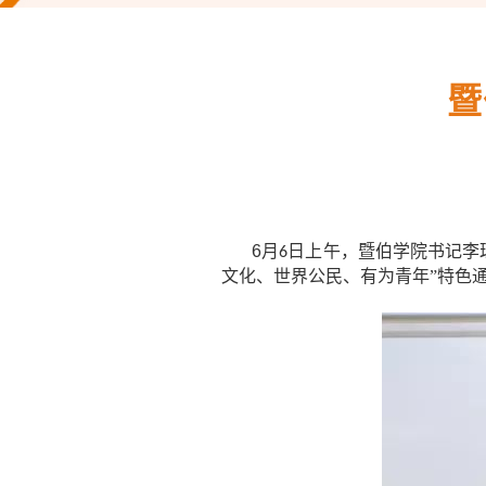
暨
6
月
日上午，暨伯学院书记李
6
文化、世界公民、有为青年”特色