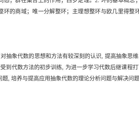
同态；群在集合上的作用；西罗定理。2. 环的基本概念
整环的商域；唯一分解整环；主理想整环与欧几里得整环。
1. 对抽象代数的思想和方法有较深刻的认识, 提高抽象思维
受到代数方法的初步训练, 为进一步学习代数后继课程打下
题, 培养与提高应用抽象代数的理论分析问题与解决问