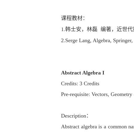
课程教材：
1.
韩士安，林磊
编著，近世代
2.
Serge Lang, Algebra, Springer
Abstract Algebra I
Credits: 3 Credits
Pre-requisite: Vectors, Geometry
Description：
Abstract algebra is a common name