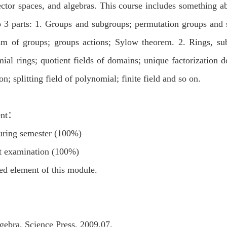
ector spaces, and algebras. This course includes something a
to 3 parts: 1. Groups and subgroups; permutation groups and
of groups; groups actions; Sylow theorem. 2. Rings, subr
l rings; quotient fields of domains; unique factorization d
on; splitting field of polynomial; finite field and so on.
ent：
uring semester (100%)
it examination (100%)
red element of this module.
ebra, Science Press, 2009.07.