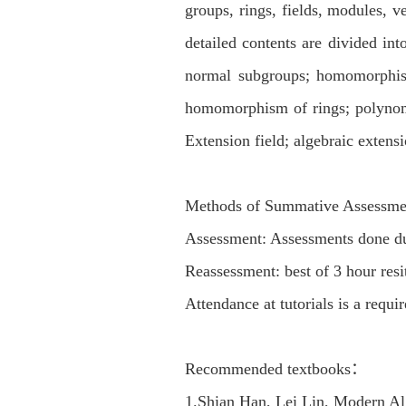
groups, rings, fields, modules, v
detailed contents are divided in
normal subgroups; homomorphism 
homomorphism of rings; polynomia
Extension field; algebraic extensi
Methods of Summative Assessm
Assessment: Assessments done d
Reassessment: best of 3 hour res
Attendance at tutorials is a requi
Recommended textbooks：
1.
Shian Han, Lei Lin, Modern Alg