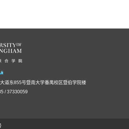
大道东855号暨南大学番禺校区暨伯学院楼
5 / 37330059
号