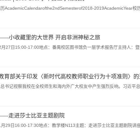
demicCalendarofthe2ndSemesterof2018-2019AcademicYear校历
坛——小收藏里的大世界 开启非洲神秘之旅
27日15:00-17:00地点：番禺校区图书馆负一层学术报告厅主持人：暨
教育部关于印发〈新时代高校教师职业行为十项准则〉的
总书记视察我校在全校师生和海内外广大校友中产生强烈反响。习近平总书
坛——走进莎士比亚主题剧院
29日16:00-17:30地点：教学楼N113主题：走进莎士比亚主题剧院讲座