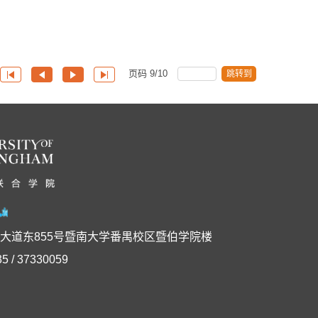
页码
9
/
10
跳转到
大道东855号暨南大学番禺校区暨伯学院楼
5 / 37330059