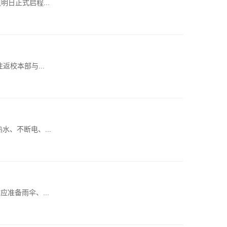
日正式启程...
校本部与...
、不断电、...
准备雨伞、...