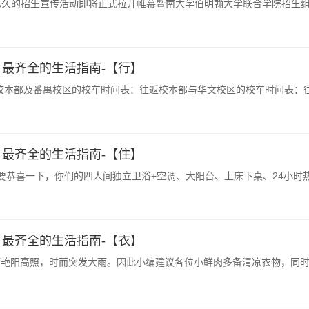
久的招生宣传活动即将正式拉开帷幕暨南大学伯明翰大学联合学院招生组明
伯迎新| 最齐全的生活指南-【行】
校本部及番禺校区的校车时间表：往返校本部与华文校区的校车时间表：往返
伯迎新| 最齐全的生活指南-【住】
要恭喜一下，你们的四人间独立卫浴+空调、大阳台、上床下桌、24小时热水
伯迎新| 最齐全的生活指南-【衣】
艳阳高照，时而突发大雨。因此小编建议各位小鲜肉多备清凉衣物，同时应